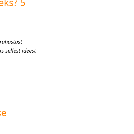
eks? 5
 rahastust
s sellest ideest
se