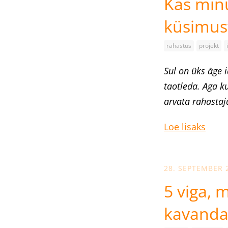
Kas minu
küsimust
rahastus
projekt
Sul on üks äge 
taotleda. Aga ku
arvata rahastaj
Loe lisaks
28. SEPTEMBER 
5 viga, 
kavanda