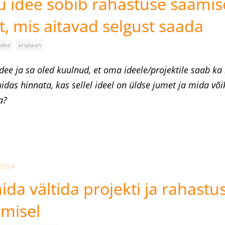
 idee sobib rahastuse saamis
, mis aitavad selgust saada
idee
äriplaan
idee ja sa oled kuulnud, et oma ideele/projektile saab ka
idas hinnata, kas sellel ideel on üldse jumet ja mida võik
a?
2024
mida vältida projekti ja rahastu
misel