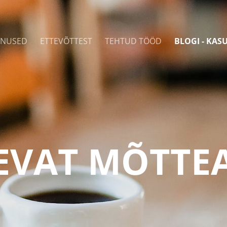
ENUSED
ETTEVÕTTEST
TEHTUD TÖÖD
BLOGI - KAS
EVAT MÕTTEA