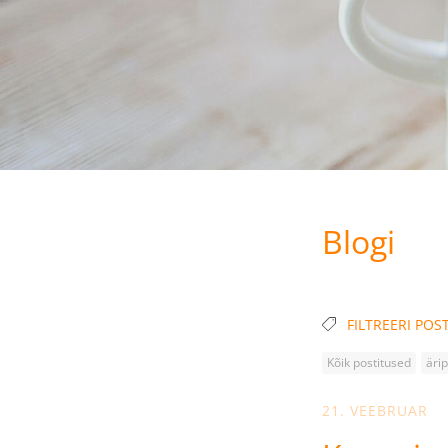
Blogi
FILTREERI POST
Kõik postitused
äri
21. VEEBRUAR