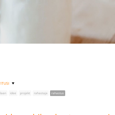
ITUSI
plaan
idee
projekt
rahastaja
rahastus