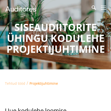
SISEAUDIITORITE
ÜHINGU KODULEHE
PROJEKTIJUHTIMINE
/
Tehtud tööd
Projektijuhtimine
Uue kodulehe loomise