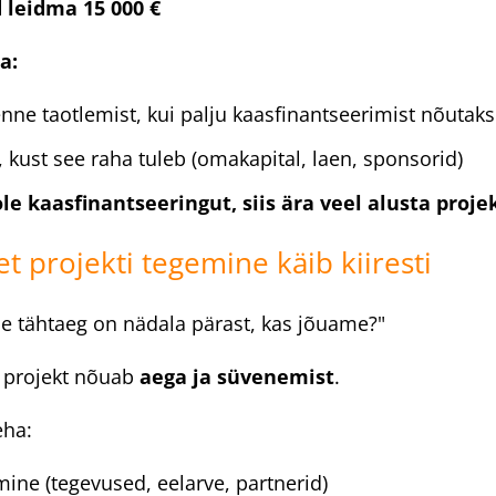
 leidma 15 000 €
a:
enne taotlemist, kui palju kaasfinantseerimist nõutak
, kust see raha tuleb (omakapital, laen, sponsorid)
ole kaasfinantseeringut, siis ära veel alusta proje
 et projekti tegemine käib kiiresti
e tähtaeg on nädala pärast, kas jõuame?"
projekt nõuab
aega ja süvenemist
.
eha:
ine (tegevused, eelarve, partnerid)