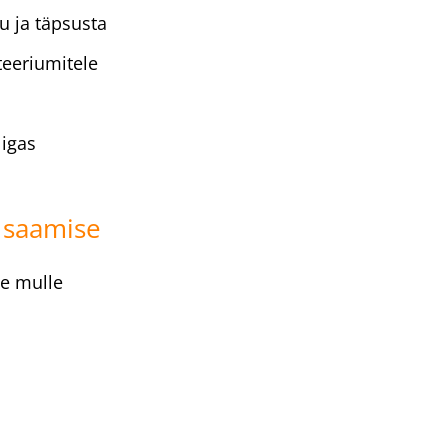
u ja täpsusta
teeriumitele
igas
e saamise
te mulle