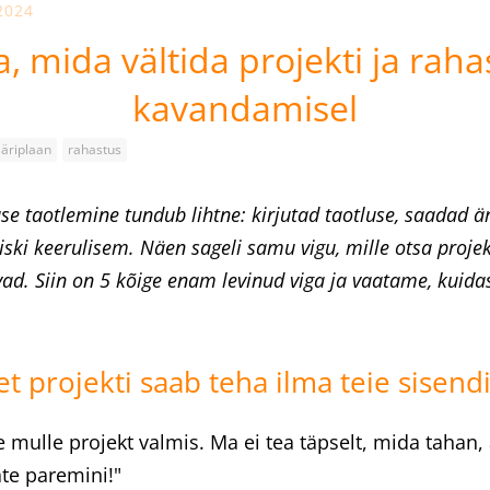
2024
a, mida vältida projekti ja rah
kavandamisel
äriplaan
rahastus
use taotlemine tundub lihtne: kirjutad taotluse, saadad ä
iiski keerulisem. Näen sageli samu vigu, mille otsa proje
vad. Siin on 5 kõige enam levinud viga ja vaatame, kuida
 et projekti saab teha ilma teie sisend
e mulle projekt valmis. Ma ei tea täpselt, mida tahan, 
ate paremini!"