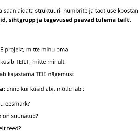
 saan aidata struktuuri, numbrite ja taotluse koosta
id, sihtgrupp ja tegevused peavad tulema teilt.
IE projekt, mitte minu oma
küsib TEILT, mitte minult
eab kajastama TEIE nägemust
a:
enne kui küsid abi, mõtle läbi:
nu eesmärk?
ee on suunatud?
lt teed?