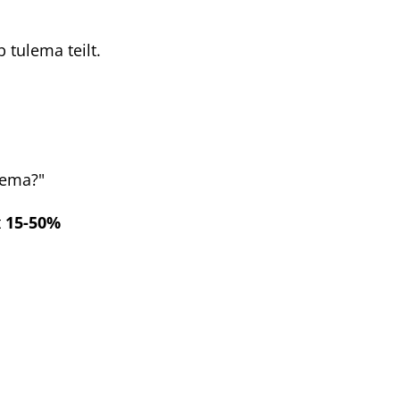
 tulema teilt.
nema?"
t
15-50%