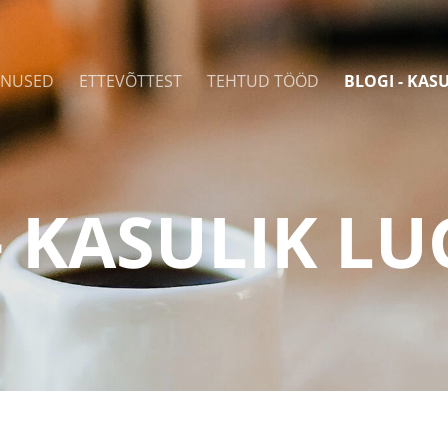
ENUSED
ETTEVÕTTEST
TEHTUD TÖÖD
BLOGI - KAS
- KASULIK L