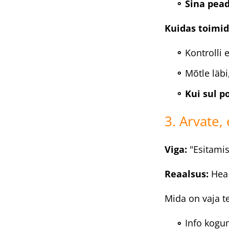
Sina pead
Kuidas toimid
Kontrolli 
Mõtle läbi
Kui sul p
3. Arvate,
Viga:
"Esitamis
Reaalsus:
Hea 
Mida on vaja t
Info kogum