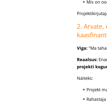
Mis on oo
Projektikirjuta
2. Arvate,
kaasfinan
Viga:
"Ma tahan
Reaalsus:
Enam
projekti kog
Näiteks:
Projekt m
Rahastaja