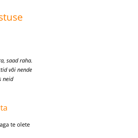
astuse
ra, saad raha.
ktid või nende
s neid
ita
aga te olete