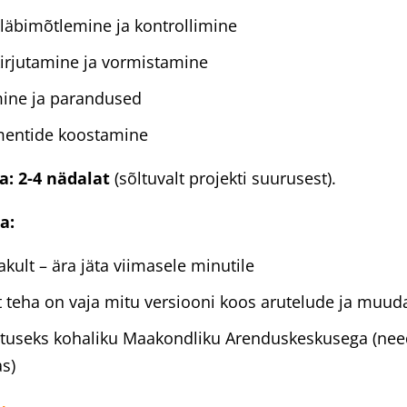
läbimõtlemine ja kontrollimine
kirjutamine ja vormistamine
ine ja parandused
mentide koostamine
a: 2-4 nädalat
(sõltuvalt projekti suurusest).
a:
akult – ära jäta viimasele minutile
t teha on vaja mitu versiooni koos arutelude ja muud
atuseks kohaliku Maakondliku Arenduskeskusega (nee
s)