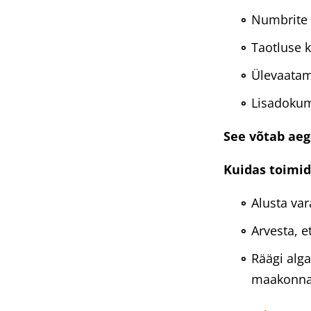
Numbrite 
Taotluse 
Ülevaatam
Lisadoku
See võtab aeg
Kuidas toimid
Alusta var
Arvesta, e
Räägi alg
maakonna