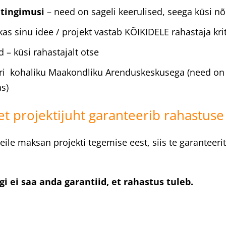
 tingimusi
– need on sageli keerulised, seega küsi nõ
 kas sinu idee / projekt vastab KÕIKIDELE rahastaja kri
d – küsi rahastajalt otse
ri kohaliku Maakondliku Arenduskeskusega (need on 
s)
 et projektijuht garanteerib rahastus
eile maksan projekti tegemise eest, siis te garanteeri
gi ei saa anda garantiid, et rahastus tuleb.