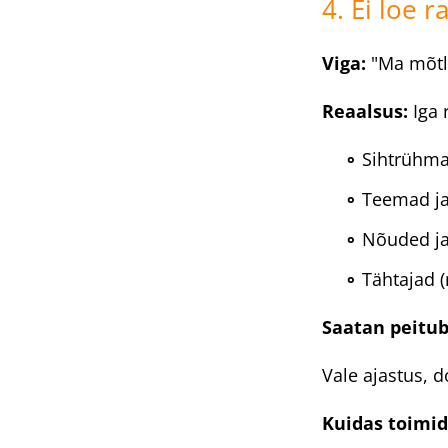
4. Ei loe r
Viga:
"Ma mõtle
Reaalsus:
Iga 
Sihtrühma
Teemad ja
Nõuded ja
Tähtajad (
Saatan peitub
Vale ajastus, d
Kuidas toimid