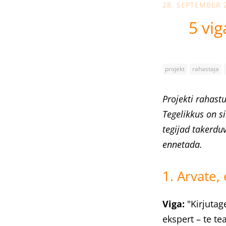
28. SEPTEMBER 
5 vig
projekt
rahastaja
Projekti rahast
Tegelikkus on s
tegijad takerdu
ennetada.
1. Arvate,
Viga:
"Kirjutag
ekspert – te te