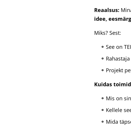
Reaalsus:
Mina
idee, eesmärg
Miks? Sest:
See on TE
Rahastaja 
Projekt p
Kuidas toimid
Mis on si
Kellele s
Mida täpse