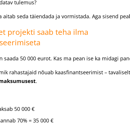
datav tulemus?
ja aitab seda täiendada ja vormistada. Aga sisend peab
 et projekti saab teha ilma
tseerimiseta
 saada 50 000 eurot. Kas ma pean ise ka midagi pa
ik rahastajaid nõuab kaasfinantseerimist – tavalisel
umaksumusest
.
aksab 50 000 €
 annab 70% = 35 000 €