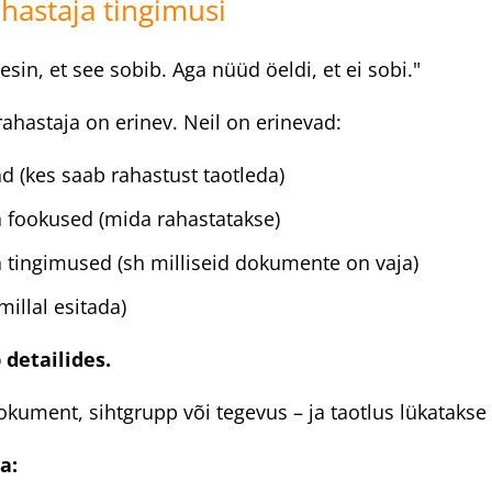
ahastaja tingimusi
sin, et see sobib. Aga nüüd öeldi, et ei sobi."
rahastaja on erinev. Neil on erinevad:
d (kes saab rahastust taotleda)
 fookused (mida rahastatakse)
 tingimused (sh milliseid dokumente on vaja)
millal esitada)
 detailides.
okument, sihtgrupp või tegevus – ja taotlus lükatakse 
a: